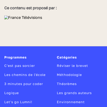
Ce contenu est proposé par :
Programmes
Catégories
C'est pas sorcier
Réviser le brevet
Les chemins de l'école
Méthodologie
3 minutes pour coder
Théorèmes
Logique
Les grands auteurs
Let's go Lumni!
Environnement