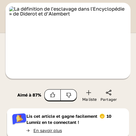
Aimé à
87
%
Ma liste
Partager
Lis cet article et gagne facilement
10
Lumniz
en te connectant !
->
En savoir plus