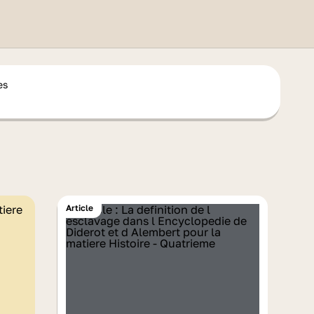
es
Article