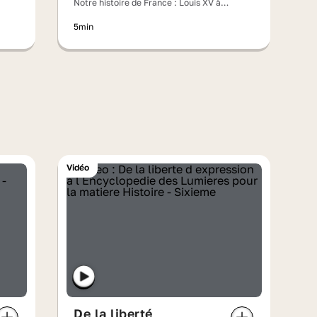
Notre histoire de France : Louis XV à
l'ombre des Lumières
5min
Vidéo
De la liberté