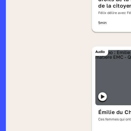
de la citoye
Olympe de 
Félix délire avec F
5min
Audio
Émilie du C
Ces femmes qui ont 