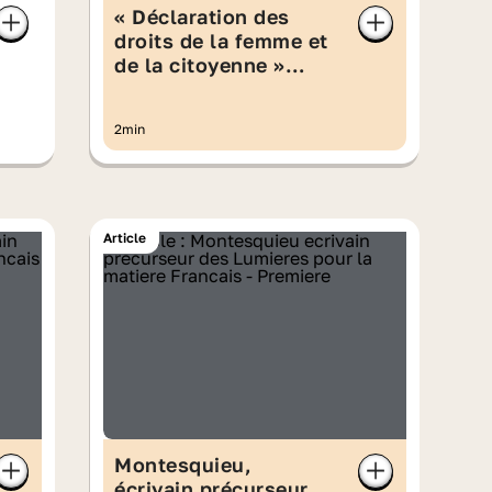
« Déclaration des
droits de la femme et
de la citoyenne »
d'Olympe de Gouges
2min
Article
Montesquieu,
écrivain précurseur