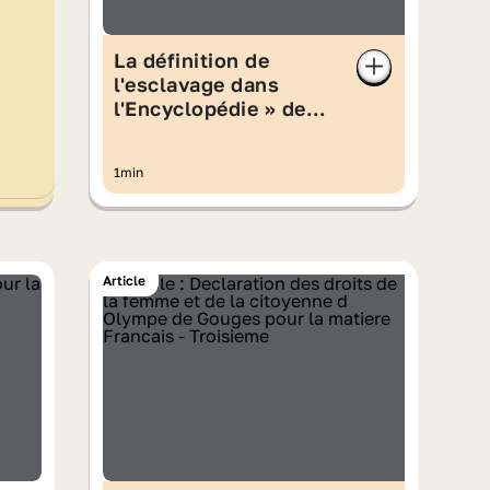
La définition de
l'esclavage dans
l'Encyclopédie » de
Diderot et d’Alembert
1min
Article