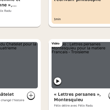
nne »,
Gouges
élix Radu
1min
Vidéo
hâtelet
« Lettres persanes »,
Montesquieu
changé l’histoire
Félix délire avec Félix Radu