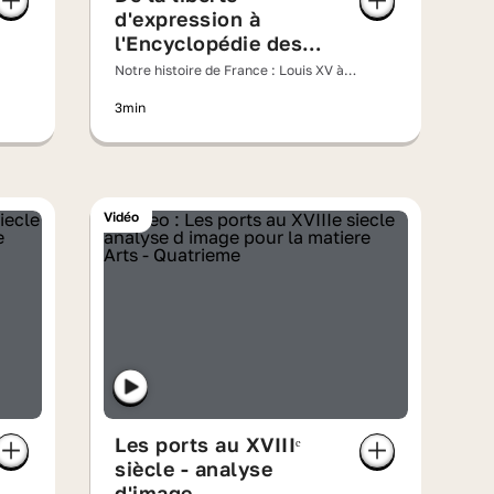
d'expression à
l'Encyclopédie des
Lumières
Notre histoire de France : Louis XV à
l'ombre des Lumières
3min
Vidéo
Les ports au XVIIIᵉ
siècle - analyse
d'image