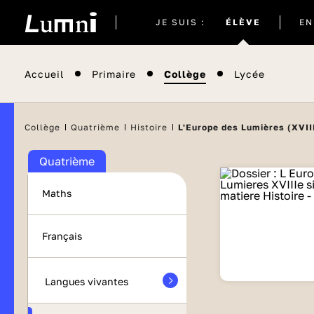
Site
JE SUIS :
ÉLÈVE
EN
actuel
Accueil
Primaire
Collège
Lycée
Collège
Quatrième
Histoire
L'Europe des Lumières (XVIII
Quatrième
Maths
Français
Langues vivantes