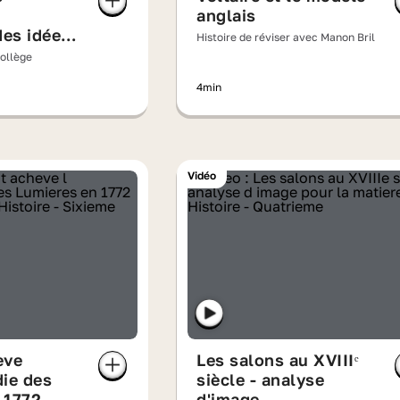
anglais
des idées,
Histoire de réviser avec Manon Bril
éclairé et
Collège
n de
4min
me
Vidéo
ève
Les salons au XVIIIᵉ
die des
siècle - analyse
 1772
d'image