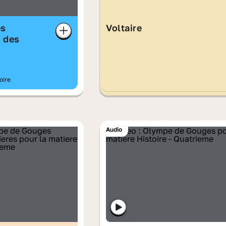
es
Voltaire
 des
oire
Audio