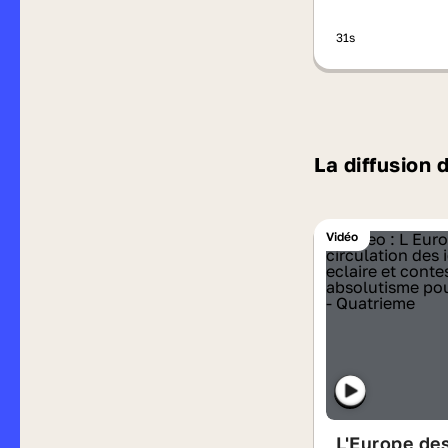
31s
La diffusion 
Vidéo
L'Europe de