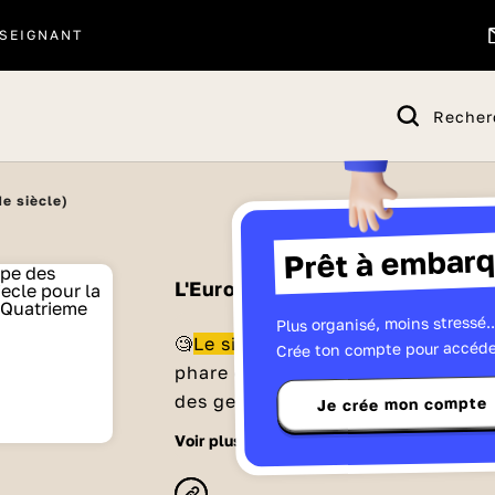
SEIGNANT
Recher
e siècle)
Prêt à embarq
L'Europe des Lumières (XVIIIe 
Plus organisé, moins stressé..
🧐
Le siècle des Lumières !
Au XVII
Crée ton compte pour accéde
phare de l'Europe. Les philosophes
des gens, les délivrer de l'ignoran
Je crée mon compte
l'autorité. Ils croient au progrès 
voir plus
l'homme. Dans notre dossier, décou
comment ils ont diffusé leurs idé