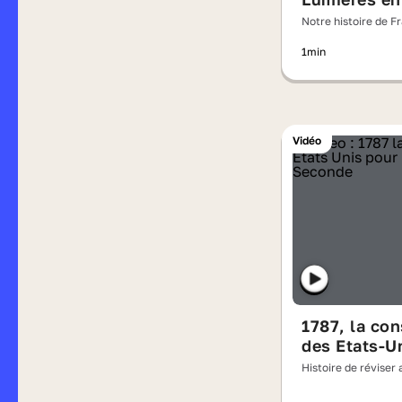
Notre histoire de F
l'ombre des Lumièr
1min
Vidéo
1787, la con
des Etats-U
Histoire de réviser