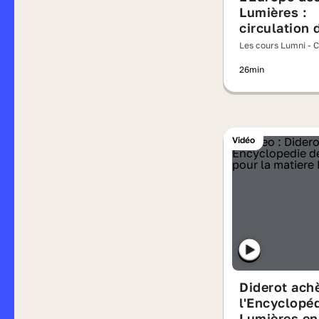
Lumières :
circulation 
despotisme 
Les cours Lumni - 
contestatio
26min
l'absolutis
Vidéo
Diderot ach
l'Encyclopé
Lumières en