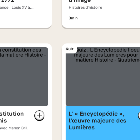
rance : Louis XV à
Histoires d'histoire
es
3min
Quiz
stitution
L' « Encyclopédie »,
nis
l'œuvre majeure des
Lumières
 avec Manon Bril