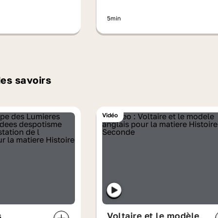
5min
des savoirs
Vidéo
s
Voltaire et le modèle