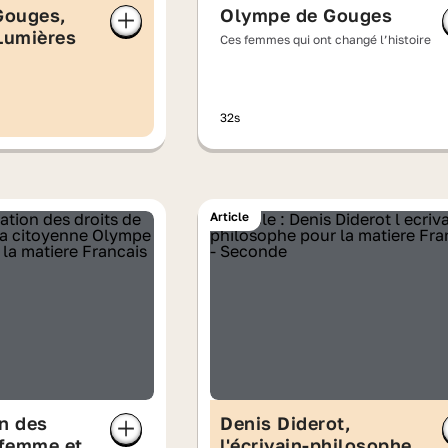
Gouges,
Olympe de Gouges
Lumières
Ces femmes qui ont changé l’histoire
32s
Article
on des
Denis Diderot,
 femme et
l'écrivain-philosophe