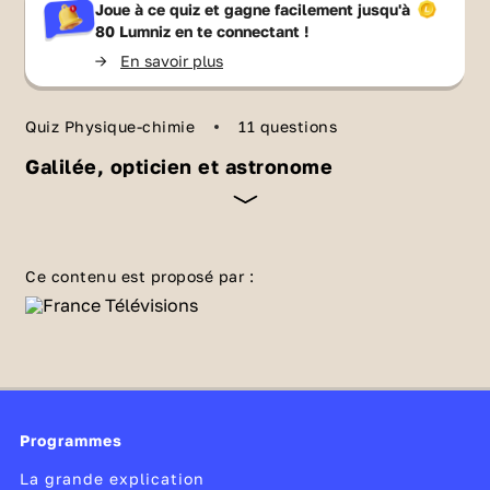
Joue à ce quiz et gagne facilement jusqu'à
80 Lumniz
en te connectant !
->
En savoir plus
Quiz Physique-chimie
11 questions
Galilée, opticien et astronome
Astronome et physicien italien, Galilée (1564-
1642) fera de nombreuses découvertes. Après
Ce contenu est proposé par :
avoir étudié la
chute des corps
, il s'intéresse à
l'optique et tourne son regard vers le ciel. Ses
observations confirment les théories de
l'astronome Nicolas Copernic sur le
mouvement de la Terre par rapport au Soleil.
Programmes
La grande explication