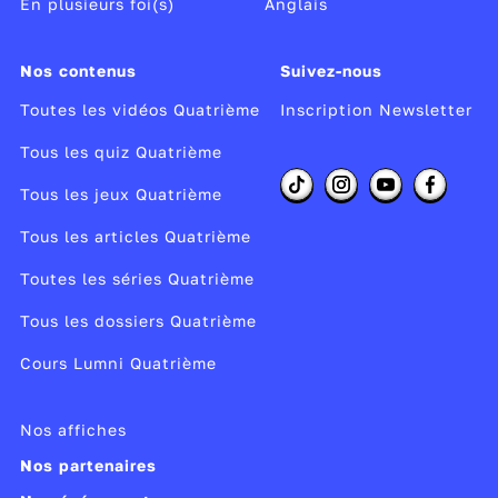
En plusieurs foi(s)
Anglais
A) Critique de l’ordre politique
Le
modèle anglais selon Voltaire
:
Nos contenus
Suivez-nous
monarchie parlementaire, négociants
Toutes les vidéos Quatrième
Inscription Newsletter
utiles, artistes considérés, impôt en
Tous les quiz Quatrième
fonction du salaire et non du rang social.
Terre de liberté, Voltaire (menacé et
Tous les jeux Quatrième
emprisonné en France) s’y réfugie et y écrit
Tous les articles Quatrième
Les Lettres anglaises
(1734).
Toutes les séries Quatrième
B) Critique de l’ordre social
Tous les dossiers Quatrième
Recours au conte philosophique.
Cours Lumni Quatrième
Création du personnage de Candide qui
découvre l’esclavage :
Candide ou
Nos affiches
l’optimisme
(1759).
Nos partenaires