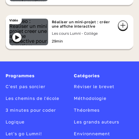
Vidéo
Réaliser un mini-projet : créer
une affiche interactive
Les cours Lumni - Collège
29min
Programmes
Catégories
C'est pas sorcier
Réviser le brevet
Les chemins de l'école
Méthodologie
3 minutes pour coder
Théorèmes
Logique
Les grands auteurs
Let's go Lumni!
Environnement