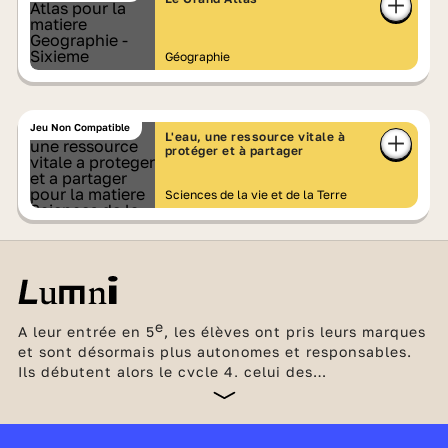
Géographie
Jeu Non Compatible
L'eau, une ressource vitale à
protéger et à partager
Sciences de la vie et de la Terre
e
A leur entrée en 5
, les élèves ont pris leurs marques
et sont désormais plus autonomes et responsables.
Ils débutent alors le cycle 4, celui des
e
approfondissements, (qui couvre les classes de 5
,
e
e
4
et 3
). Ils poursuivent l’acquisition de nouvelles
compétences, dans une dizaine de disciplines :