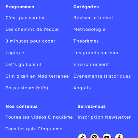
français, mathématiques, histoire-géographie, 2
Programmes
Catégories
langues vivantes, enseignement moral et civique,
éducation aux médias et à l’information,
C'est pas sorcier
Réviser le brevet
Les chemins de l'école
Méthodologie
3 minutes pour coder
Théorèmes
Logique
Les grands auteurs
Let's go Lumni!
Environnement
Clin d'œil en Méditerranée
Evènements Historiques
En plusieurs foi(s)
Anglais
Nos contenus
Suivez-nous
Toutes les vidéos Cinquième
Inscription Newsletter
Tous les quiz Cinquième