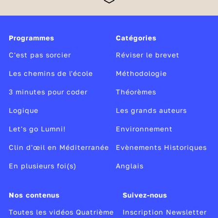
abstraits. Quatre heures par semaine sont également
dédiées aux enseignements complémentaires : EPI
(enseignements pratiques interdisciplinaires) et AP
Programmes
Catégories
(accompagnement personnalisé). Chaque élève
prépare progressivement,
C'est pas sorcier
Réviser le brevet
Les chemins de l'école
Méthodologie
3 minutes pour coder
Théorèmes
Logique
Les grands auteurs
Let's go Lumni!
Environnement
Clin d'œil en Méditerranée
Evènements Historiques
En plusieurs foi(s)
Anglais
Nos contenus
Suivez-nous
Toutes les vidéos Quatrième
Inscription Newsletter