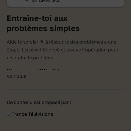
->
En savoir plus
Entraîne-toi aux
problèmes simples
Aide le sorcier 🧙 à résoudre des problèmes à une
étape. Lis bien l’énoncé et trouve l’opération pour
résoudre le problème.
Niveaux de difficulté
voir plus
Problèmes simples, aucune donnée superflue,
nombres entiers.
Problèmes avec des fractions simples (double,
Ce contenu est proposé par :
tiers, numérateur = 1). Nombres entiers et
décimaux.
Problèmes de géométrie, de conversion ou