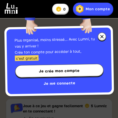
Vous
Mon compte
0
0
En
avez
Lumniz
savoir
:
plus
sur
les
Lumniz
Fermer
Plus organisé, moins stressé... Avec Lumni, tu
la
fenêtre
vas y arriver !
d'informa
Crée ton compte pour accéder à tout,
sur
les
.
c'est gratuit
Lumniz
Jouer
Je crée mon compte
Je me connecte
Aimé à
80
%
Ma liste
Partager
Joue à ce jeu et gagne facilement
5 Lumniz
en te connectant !