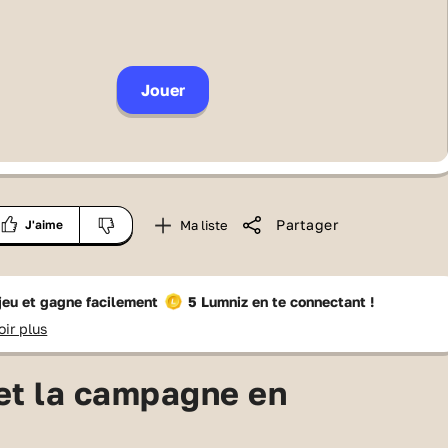
Jouer
Partager
Ma liste
J'aime
 jeu et gagne facilement
5 Lumniz
en te connectant !
oir plus
 et la campagne en