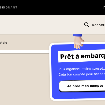
SEIGNANT
Recher
glais
Prêt à embarq
Plus organisé, moins stressé..
Crée ton compte pour accéde
Je crée mon compte