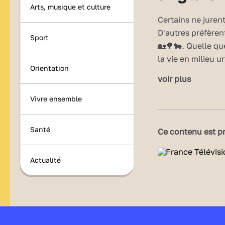
Arts, musique et culture
Certains ne jurent
D'autres préfèren
Sport
🏡🌳🐄. Quelle qu
la vie en milieu u
Orientation
connaissances.
voir plus
Les mots à associ
Vivre ensemble
➡️ street
➡️ alley
Santé
Ce contenu est pr
➡️ road
➡️ avenue
Actualité
➡️ plaza
➡️ sidewalk
➡️ traffic lights
➡️ bike path
➡️ pedestrian cro