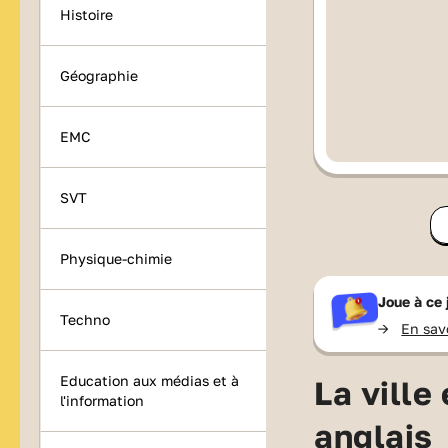
Histoire
Géographie
EMC
SVT
Physique-chimie
Joue à ce
Techno
->
En sav
Education aux médias et à
La ville
l'information
anglais