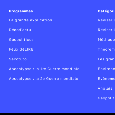
Programmes
Catégor
La grande explication
Réviser 
Décod'actu
Réviser 
Géopoliticus
Méthodo
Félix déLIRE
Théorèm
Sexotuto
Les gran
Apocalypse : la 1re Guerre mondiale
Environ
Apocalypse : la 2e Guerre mondiale
Evèneme
Anglais
Géopolit