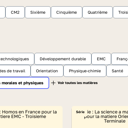
CM2
Sixième
Cinquième
Quatrième
Troi
 technologiques
Développement durable
EMC
Franç
es de travail
Orientation
Physique-chimie
Santé
s morales et physiques
Série