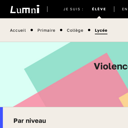
Site
JE SUIS :
ÉLÈVE
EN
actuel
Accueil
Primaire
Collège
Lycée
Violences morales et physiques - Toutes les
Par niveau