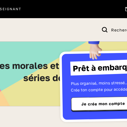
SEIGNANT
Recher
Prêt à embarq
séries de Seconde
Plus organisé, moins stressé..
Crée ton compte pour accéde
Je crée mon compte