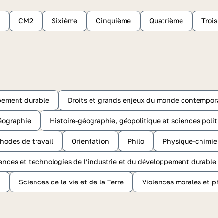
CM2
Sixième
Cinquième
Quatrième
Troi
pement durable
Droits et grands enjeux du monde contempor
éographie
Histoire-géographie, géopolitique et sciences poli
hodes de travail
Orientation
Philo
Physique-chimie
ences et technologies de l’industrie et du développement durable
n
Sciences de la vie et de la Terre
Violences morales et p