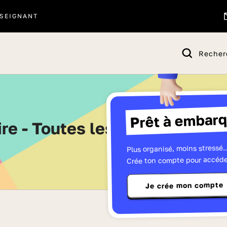
SEIGNANT
Recher
Prêt à embarq
oire - Toutes les séries de Te
Plus organisé, moins stressé..
Crée ton compte pour accéde
Je crée mon compte