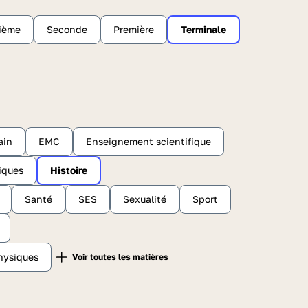
sième
Seconde
Première
Terminale
ain
EMC
Enseignement scientifique
tiques
Histoire
Santé
SES
Sexualité
Sport
hysiques