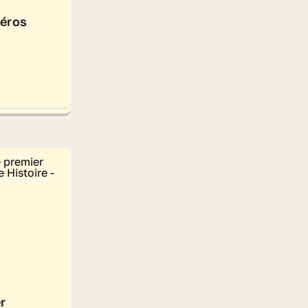
héros
r