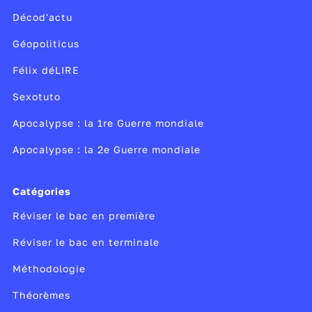
également une année importante pour les élèves en
Décod'actu
ce qui concerne le choix des études supérieures et
l’orientation avec l’inscription et la formulation de
Géopoliticus
leurs
vœux sur Parcoursup
.
Félix déLIRE
Sexotuto
Apocalypse : la 1re Guerre mondiale
Apocalypse : la 2e Guerre mondiale
Catégories
Réviser le bac en première
Réviser le bac en terminale
Méthodologie
Théorèmes