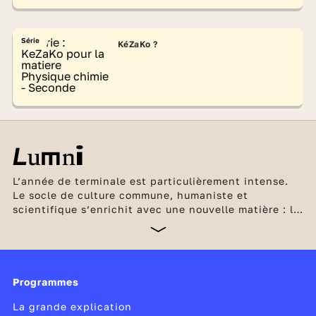
Série
KéZaKo ?
L’année de terminale est particulièrement intense.
Le socle de culture commune, humaniste et
scientifique s’enrichit avec une nouvelle matière : la
philosophie. Les élèves de la filière générale ne
suivent plus désormais que 2 enseignements de
spécialité et peuvent ajouter 1 ou 2 enseignements
optionnels. En plus du contrôle continu, le
baccalauréat repose sur les évaluations communes,
Programmes
les épreuves de spécialités et les épreuves
La grande explication
terminales de philosophie et du
grand oral
.
C’est