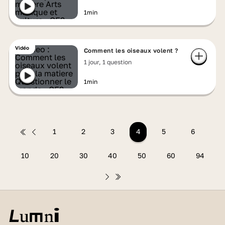
1min
Vidéo
Comment les oiseaux volent ?
1 jour, 1 question
1min
1
2
3
4
5
6
10
20
30
40
50
60
94