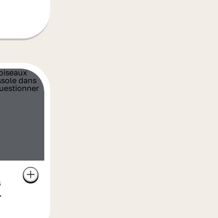
!
s
!