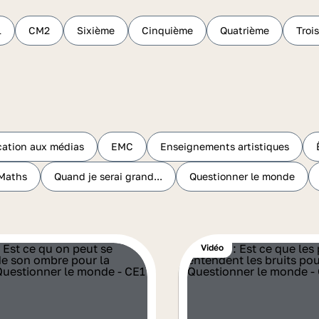
1
CM2
Sixième
Cinquième
Quatrième
Troi
ation aux médias
EMC
Enseignements artistiques
Maths
Quand je serai grand...
Questionner le monde
Vidéo