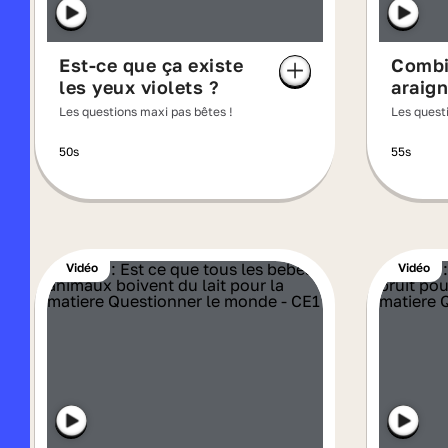
Est-ce que ça existe
Combie
les yeux violets ?
araign
Les questions maxi pas bêtes !
Les quest
50s
55s
Vidéo
Vidéo