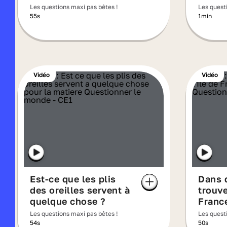
ce sont de vraies
l'Amér
Les questions maxi pas bêtes !
Les quest
fourmis ?
55s
1min
Vidéo
Vidéo
Est-ce que les plis
Dans 
des oreilles servent à
trouve
quelque chose ?
Franc
Les questions maxi pas bêtes !
Les quest
54s
50s