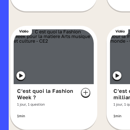
Vidéo
Vidéo
C’est quoi la Fashion
C’est 
Week ?
millia
1 jour, 1 question
1 jour, 1 
1min
1min