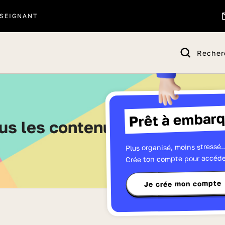
SEIGNANT
Recher
Prêt à embarq
ous les contenus de CE1 - Pag
Plus organisé, moins stressé..
Crée ton compte pour accéde
Je crée mon compte