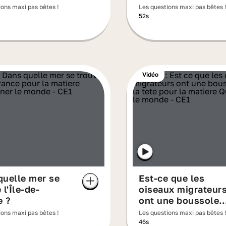
ique ?
ions maxi pas bêtes !
Les questions maxi pas bêtes 
52s
Vidéo
quelle mer se
Est-ce que les
 l'Île-de-
oiseaux migrateur
e ?
ont une boussole
dans la tête ?
ions maxi pas bêtes !
Les questions maxi pas bêtes 
46s