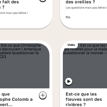
 fait des
des oreilles ?
 ?
Les questions maxi pas bêtes 
ions maxi pas bêtes !
51s
Vidéo
e que
Est-ce que les
tophe Colomb a
fleuves sont des
vert
rivières ?