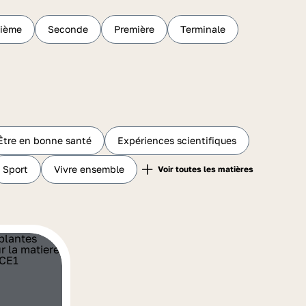
sième
Seconde
Première
Terminale
Être en bonne santé
Expériences scientifiques
Sport
Vivre ensemble