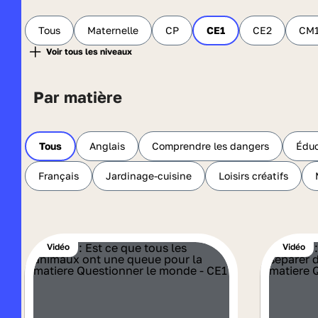
Tous
Maternelle
CP
CE1
CE2
CM
Par matière
Tous
Anglais
Comprendre les dangers
Éduc
Français
Jardinage-cuisine
Loisirs créatifs
Vidéo
Vidéo