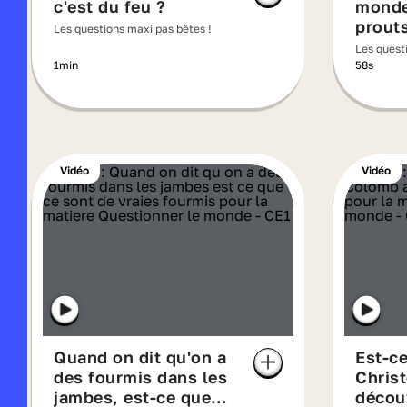
c'est du feu ?
monde
prouts
Les questions maxi pas bêtes !
Les quest
1min
58s
Vidéo
Vidéo
Quand on dit qu'on a
Est-c
des fourmis dans les
Chris
jambes, est-ce que
décou