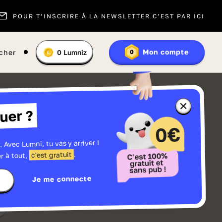
POUR T’INSCRIRE À LA NEWSLETTER C’EST PAR ICI
Vous
Mon compte
cher
0
Lumniz
0
En
avez
savoir
:
plus
sur
les
Lumniz
Fermer
uer ?
la
fenêtre
d'informatio
sur
les
. Avec Lumni, tu vas y arriver !
r
Lumniz
.
c'est gratuit
r à tout,
Je me connecte