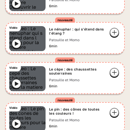
6min
Vidéo
Le nénuphar : qui s'étend dans
l'étang ?
Patouille et Momo
6min
Vidéo
Le cèpe : des chaussettes
souterraines
Patouille et Momo
6min
Vidéo
Le pin : des cônes de toutes
les couleurs !
Patouille et Momo
6min