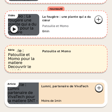
Vidéo
La fougère : une plante qui a du
cœur
Patouille et Momo
6min
Série
Patouille et Momo
Article
Lumni, partenaire de VivaTech
Moins de 1min