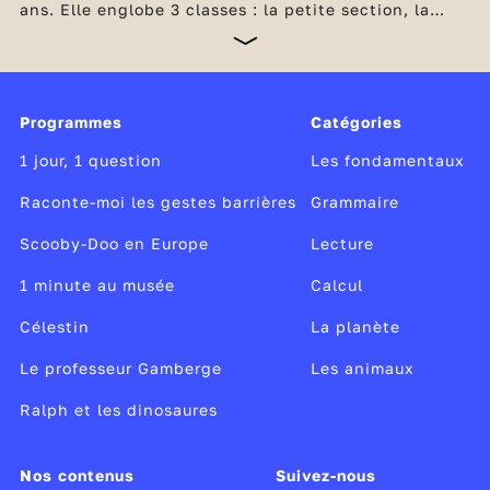
ans. Elle englobe 3 classes : la petite section, la
moyenne section et la grande section. Ces trois
classes constituent le premier cycle scolaire (cycle
1). L’ambition de l’école maternelle est de susciter
l’envie et le plaisir d’apprendre chez les plus jeunes,
mais aussi de les aider à développer leurs capacités
Programmes
Catégories
langagières, sensorielles, motrices et cognitives.
1 jour, 1 question
Les fondamentaux
Raconte-moi les gestes barrières
Grammaire
Scooby-Doo en Europe
Lecture
1 minute au musée
Calcul
Célestin
La planète
Le professeur Gamberge
Les animaux
Ralph et les dinosaures
Nos contenus
Suivez-nous