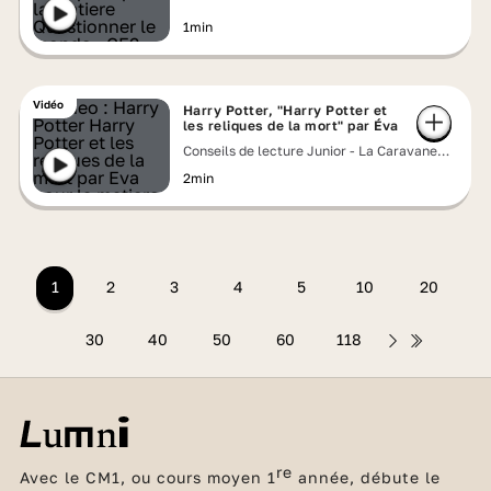
1min
Vidéo
Harry Potter, "Harry Potter et
les reliques de la mort" par Éva
Conseils de lecture Junior - La Caravane
Lumni
2min
1
2
3
4
5
10
20
30
40
50
60
118
re
Avec le CM1, ou cours moyen 1
année, débute le