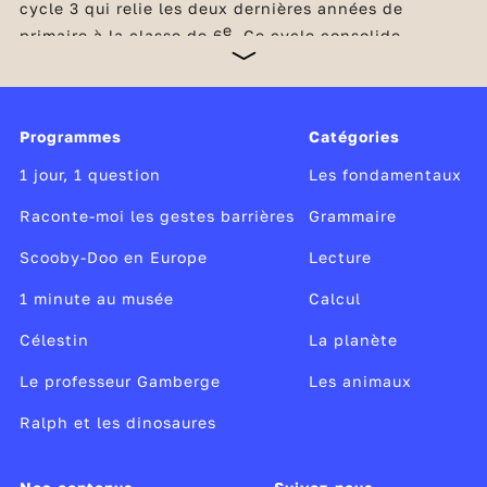
cycle 3 qui relie les deux dernières années de
e
primaire à la classe de 6
. Ce cycle consolide
l’acquisition des savoirs fondamentaux et initie la
transition des élèves vers le collège. Indispensables
à la réussite scolaire, la maîtrise de la langue
française et les compétences mathématiques restent
Programmes
Catégories
au cœur de tous les apprentissages du cycle. Dès le
CM1, les élèves consolident leurs apprentissages
1 jour, 1 question
Les fondamentaux
dans ces domaines et découvrent également les
sciences et la technologie,
Raconte-moi les gestes barrières
Grammaire
Scooby-Doo en Europe
Lecture
1 minute au musée
Calcul
Célestin
La planète
Le professeur Gamberge
Les animaux
Ralph et les dinosaures