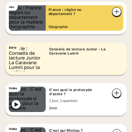
Jeu
France : région ou
département ?
Géographie
Série
Conseils de lecture Junior - La
Caravane Lumni
Vidéo
C’est quoi le protoxyde
d'azote ?
1 jour, 1 question
1min
Vidéo
C’est qui Michou ?