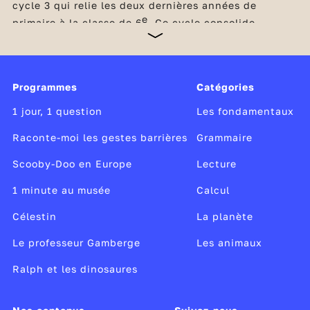
cycle 3 qui relie les deux dernières années de
e
primaire à la classe de 6
. Ce cycle consolide
l’acquisition des savoirs fondamentaux et initie la
transition des élèves vers le collège. Indispensables
à la réussite scolaire, la maîtrise de la langue
française et les compétences mathématiques restent
Programmes
Catégories
au cœur de tous les apprentissages du cycle. Dès le
CM1, les élèves consolident leurs apprentissages
1 jour, 1 question
Les fondamentaux
dans ces domaines et découvrent également les
sciences et la technologie,
Raconte-moi les gestes barrières
Grammaire
Scooby-Doo en Europe
Lecture
1 minute au musée
Calcul
Célestin
La planète
Le professeur Gamberge
Les animaux
Ralph et les dinosaures