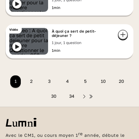
1min
Vidéo
À quoi ça sert de petit-
déjeuner ?
1 jour, 1 question
1min
1
2
3
4
5
10
20
30
34
re
Avec le CM1, ou cours moyen 1
année, débute le