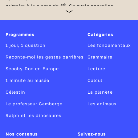
e
primaire à la classe de 6
. Ce cycle consolide
l’acquisition des savoirs fondamentaux et initie la
transition des élèves vers le collège. Indispensables
à la réussite scolaire, la maîtrise de la langue
française et les compétences mathématiques restent
Programmes
Catégories
au cœur de tous les apprentissages du cycle. Dès le
CM1, les élèves consolident leurs apprentissages
1 jour, 1 question
Les fondamentaux
dans ces domaines et découvrent également les
sciences et la technologie,
Raconte-moi les gestes barrières
Grammaire
Scooby-Doo en Europe
Lecture
1 minute au musée
Calcul
Célestin
La planète
Le professeur Gamberge
Les animaux
Ralph et les dinosaures
Nos contenus
Suivez-nous