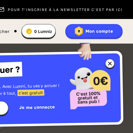
POUR T’INSCRIRE À LA NEWSLETTER C’EST PAR ICI
Vous
Mon compte
cher
0
Lumniz
0
En
avez
savoir
:
plus
sur
les
Lumniz
Fermer
uer ?
la
fenêtre
d'informatio
sur
les
. Avec Lumni, tu vas y arriver !
r
Lumniz
.
c'est gratuit
r à tout,
Je me connecte