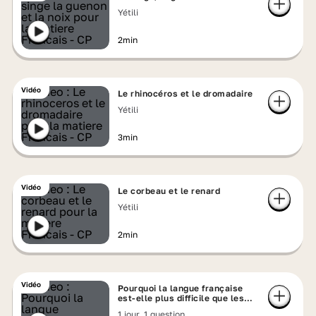
Yétili
2min
Vidéo
Le rhinocéros et le dromadaire
Yétili
3min
Vidéo
Le corbeau et le renard
Yétili
2min
Vidéo
Pourquoi la langue française
est-elle plus difficile que les
autres ?
1 jour, 1 question