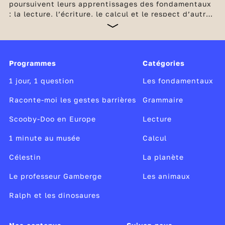
poursuivent leurs apprentissages des fondamentaux
: la lecture, l’écriture, le calcul et le respect d’autrui.
Afin de les accompagner au mieux, tous les élèves de
CE1 passent, en début d'année, une évaluation.
Concrètement, il s'agit de mesurer leurs
compétences dans le domaine de la langue française
Programmes
Catégories
et dans celui des mathématiques. Ce dispositif
permet à chaque professeur d'affiner la
1 jour, 1 question
Les fondamentaux
connaissance des acquis de chacun de ses élèves.
Raconte-moi les gestes barrières
Grammaire
Scooby-Doo en Europe
Lecture
1 minute au musée
Calcul
Célestin
La planète
Le professeur Gamberge
Les animaux
Ralph et les dinosaures