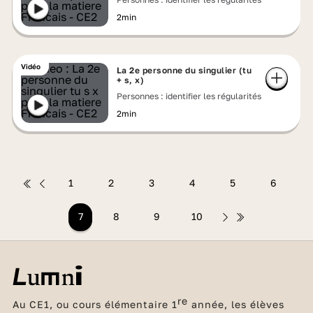
2min
Vidéo
La 2e personne du singulier (tu
+ s, x)
Personnes : identifier les régularités
2min
1
2
3
4
5
6
7
8
9
10
re
Au CE1, ou cours élémentaire 1
année, les élèves