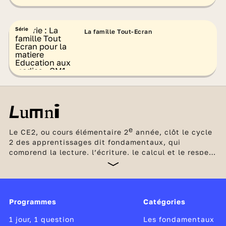
Série
La famille Tout-Ecran
e
Le CE2, ou cours élémentaire 2
année, clôt le cycle
2 des apprentissages dit fondamentaux, qui
comprend la lecture, l’écriture, le calcul et le respect
d’autrui. La lecture à voix haute demeure une
activité centrale pour développer la fluidité et
l’aisance. L’étude de la langue quotidienne est mise
au service de la compréhension et de la production
Programmes
Catégories
écrite de l’élève. En mathématiques, le calcul mental
continue à renforcer la maîtrise de la numération
1 jour, 1 question
Les fondamentaux
décimale, par l’entraînement et la mémorisation.