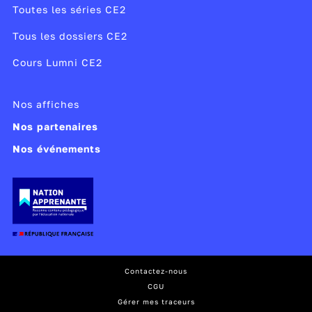
Toutes les séries CE2
Tous les dossiers CE2
Cours Lumni CE2
Nos affiches
Nos partenaires
Nos événements
Contactez-nous
CGU
Gérer mes traceurs