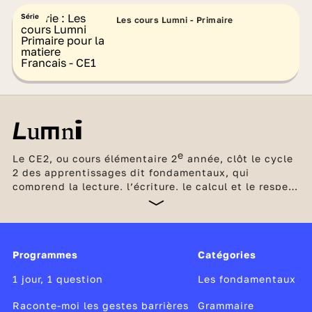
Série
Les cours Lumni - Primaire
e
Le CE2, ou cours élémentaire 2
année, clôt le cycle
2 des apprentissages dit fondamentaux, qui
comprend la lecture, l’écriture, le calcul et le respect
d’autrui. La lecture à voix haute demeure une
activité centrale pour développer la fluidité et
l’aisance. L’étude de la langue quotidienne est mise
au service de la compréhension et de la production
Programmes
Catégories
écrite de l’élève. En mathématiques, le calcul mental
continue à renforcer la maîtrise de la numération
1 jour, 1 question
Les fondamentaux
décimale, par l’entraînement et la mémorisation.
Raconte-moi les gestes barrières
Grammaire