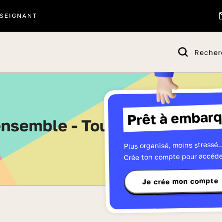
SEIGNANT
Recher
Prêt à embarq
 ensemble - Toutes les séries
Plus organisé, moins stressé..
Crée ton compte pour accéde
Je crée mon compte