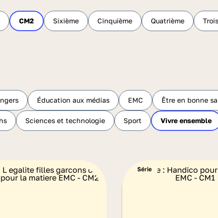
CM2
Sixième
Cinquième
Quatrième
Troi
angers
Éducation aux médias
EMC
Être en bonne s
hs
Sciences et technologie
Sport
Vivre ensemble
Série