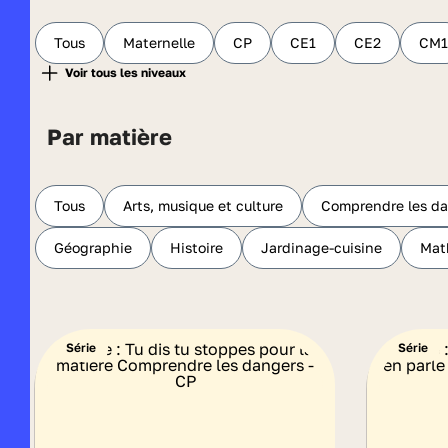
Tous
Maternelle
CP
CE1
CE2
CM1
Par matière
Tous
Arts, musique et culture
Comprendre les d
Géographie
Histoire
Jardinage-cuisine
Mat
Série
Série