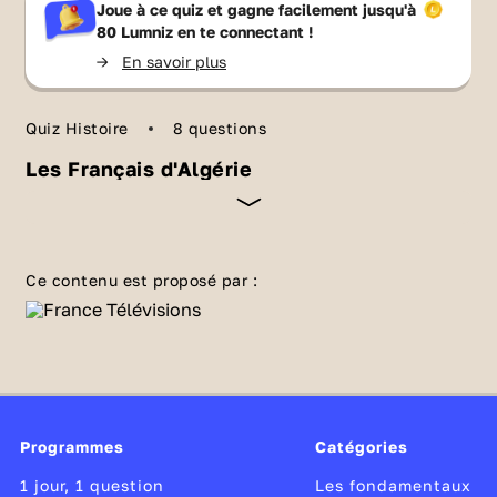
Joue à ce quiz et gagne facilement jusqu'à
80 Lumniz
en te connectant !
->
En savoir plus
Quiz Histoire
8 questions
Les Français d'Algérie
L'Algérie est une mosaïque de peuples. Parmi
eux, les Français sont arrivés en dernier. Sais-
Ce contenu est proposé par :
tu quand exactement et quand ils l'ont quittée
? Réponses dans ce quiz !
Programmes
Catégories
1 jour, 1 question
Les fondamentaux