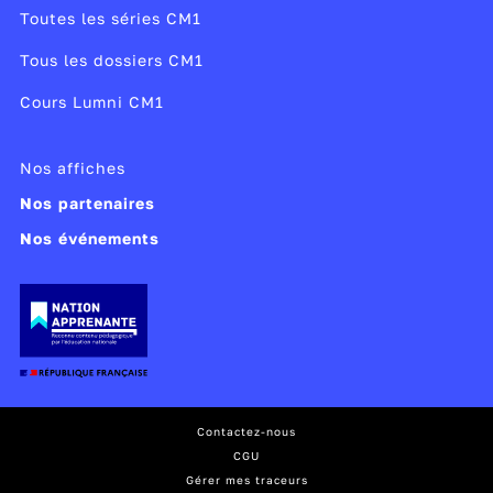
Toutes les séries CM1
Tous les dossiers CM1
Cours Lumni CM1
Nos affiches
Nos partenaires
Nos événements
Contactez-nous
CGU
Gérer mes traceurs