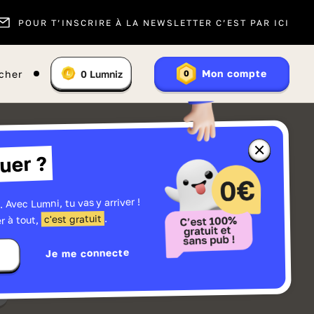
POUR T’INSCRIRE À LA NEWSLETTER C’EST PAR ICI
Vous
Mon compte
cher
0
Lumniz
0
En
avez
savoir
:
plus
sur
les
Lumniz
Fermer
uer ?
la
fenêtre
d'informatio
sur
les
. Avec Lumni, tu vas y arriver !
r
Lumniz
.
c'est gratuit
r à tout,
Je me connecte