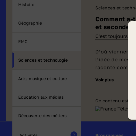
Histoire
Sciences et techn
Comment a-t-
Géographie
et secondes 
C'est toujours pas
EMC
D’où viennent l
l’idée de mesur
Sciences et technologie
raconte commen
Arts, musique et culture
Qui a inventé les heures, les minutes et les
voir plus
secondes 
Education aux médias
Ce contenu est pr
Les
Egyptie
périodes cha
Découverte des métiers
Par la suite
pleines, ce 
Programmes
Activités