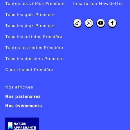
Toutes les vidéos Première
Inscription Newsletter
aujourd’hui de l’argent qu’on n’aurait eu
que plus tard.
Tous les quiz Première
La distance ensuite : sans le marché des
Tous les jeux Première
changes, qui permet de transformer un
Tous les articles Première
pouvoir d’achat local en pouvoir d’achat à
un autre endroit, nous ne pourrions
Toutes les séries Première
qu’avoir des économies locales.
Tous les dossiers Première
Le risque enfin : chacun de nous court
Cours Lumni Première
individuellement de nombreux risques :
risque d’accident, risque entrepreneurial,
etcetera. Nous ne pouvons pas y faire face
Nos affiches
individuellement, et la finance permet de
Nos partenaires
transférer le risque vers ceux qui sont prêts
Nos événements
à le supporter contre paiement.
Les avantages et inconvénients de la finance
La finance est indispensable au