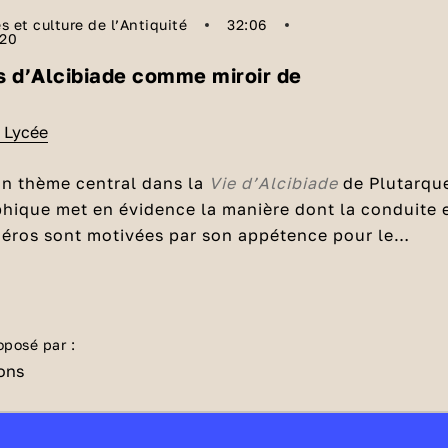
s et culture de l’Antiquité
32:06
020
s d’Alcibiade comme miroir de
- Lycée
un thème central dans la
Vie d’Alcibiade
de Plutarqu
phique met en évidence la manière dont la conduite 
héros sont motivées par son appétence pour le
nneurs et la gloire. Décryptage et analyse
 PDF :
 professeure de lettres classiques.
e cours
les ambitions d'Alcibiade
oposé par :
Athénien