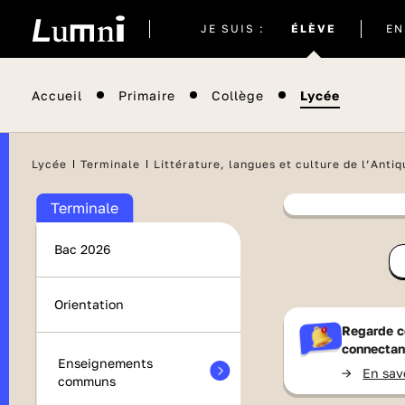
Site
JE SUIS :
ÉLÈVE
EN
actuel
Accueil
Primaire
Collège
Lycée
Il semblera
Lycée
Terminale
Littérature, langues et culture de l’Antiq
Terminale
Contenu
Bac 2026
France 
Orientation
Regarde c
connectan
Enseignements
->
En sav
communs