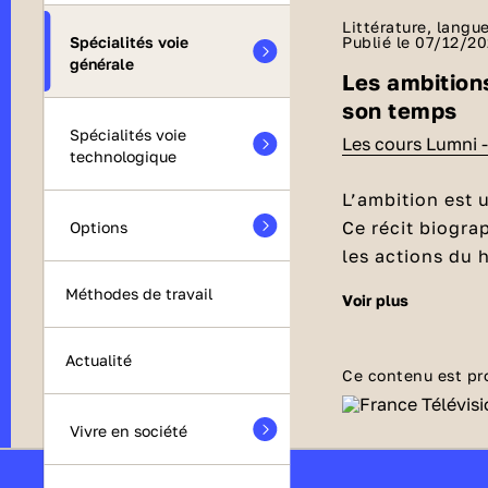
Littérature, langue
Spécialités voie
Publié le 07/12/2
générale
Les ambition
son temps
Spécialités voie
Les cours Lumni 
technologique
L’ambition est 
Ce récit biogra
Options
les actions du 
pouvoir, les ho
Téléchargez en
Méthodes de travail
voir plus
avec Stéphanie,
le
support d
Actualité
le
cours sur 
Ce contenu est pr
Vivre en société
Alcibiade l'