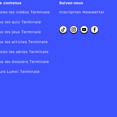
s contenus
Suivez-nous
utes les vidéos Terminale
Inscription Newsletter
us les quiz Terminale
us les jeux Terminale
es
us les articles Terminale
es
utes les séries Terminale
us les dossiers Terminale
urs Lumni Terminale
té