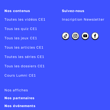
Le crâne
La colonne vertébrale
Nos contenus
Suivez-nous
Les jambes
Toutes les vidéos CE1
Inscription Newsletter
Les bras
Tous les quiz CE1
La cage thoracique
Tous les jeux CE1
Le bassin
Tous les articles CE1
Toutes les séries CE1
Tous les dossiers CE1
s os
Cours Lumni CE1
 squelette est constitué de
206 os en tout
. Ils sont 
s, mais parfois, ils peuvent se casser. Parmi les os l
s importants, on peut citer :
Nos affiches
Nos partenaires
Le crâne
Nos événements
La clavicule