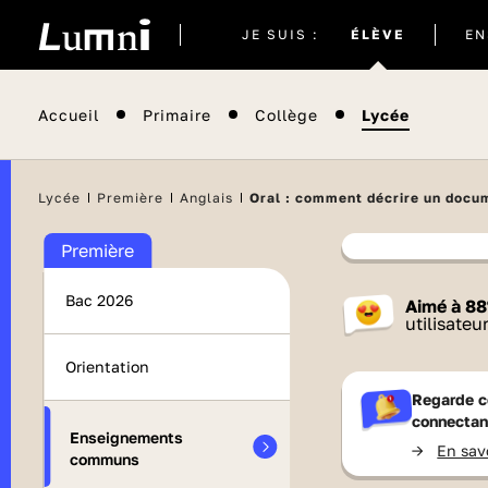
Site
JE SUIS :
ÉLÈVE
EN
actuel
Accueil
Primaire
Collège
Lycée
Lycée
Première
Anglais
Oral : comment décrire un docum
Première
Contenu
Bac 2026
Aimé à
88
France 
utilisateu
Orientation
Regarde c
connectan
Enseignements
->
En sav
communs