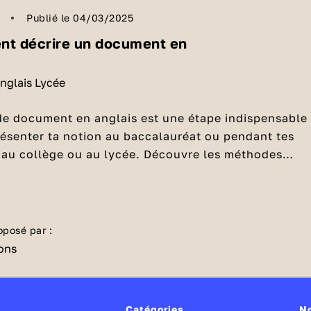
Publié le 04/03/2025
nt décrire un document en
anglais Lycée
de document en anglais est une étape indispensable
ésenter ta notion au baccalauréat ou pendant tes
 au collège ou au lycée. Découvre les méthodes
r y arriver dans cette vidéo.
r par identifier le document
cer par indiquer la nature du document en disant
Th
u
This document consists of....
Cela peut être :
oposé par :
h
(une photo)
n dessin)
n dessin animé)
Catégories
N