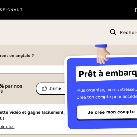
SEIGNANT
Recher
ent en anglais ?
Prêt à embarq
 proposé par
%
par nos
Ma
Plus organisé, moins stressé..
Partage
J'aime
Télévisions
rs
liste
Crée ton compte pour accéde
Je crée mon compte
ette vidéo et gagne facilement jusqu'à
15 Lumniz
en te
t !
oir plus