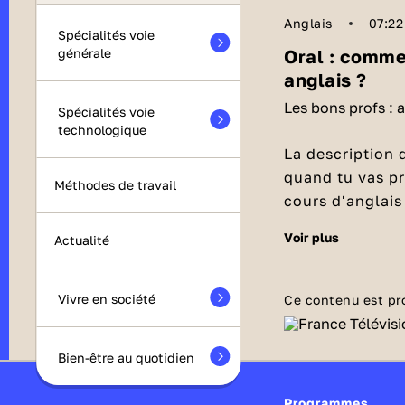
Anglais
07:22
Spécialités voie
Oral : comme
générale
anglais ?
Les bons profs : 
Spécialités voie
technologique
La description 
quand tu vas pr
Méthodes de travail
cours d'anglais
infaillibles pou
voir plus
Commence
Actualité
Tu vas commen
document is
o
Vivre en société
Ce contenu est pr
a photograp
Bien-être au quotidien
a drawing
(u
a cartoon
(u
Programmes