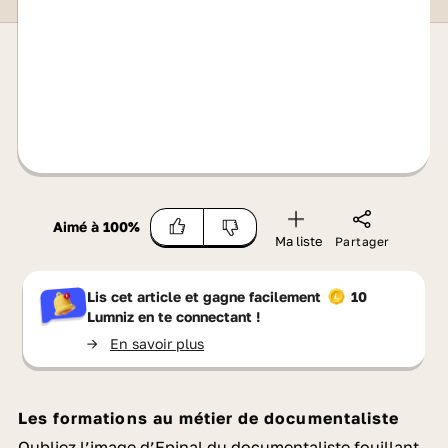
Aimé à
100
%
Ma liste
Partager
Lis cet article et gagne facilement
10
Lumniz
en te connectant !
->
En savoir plus
Les formations au métier de documentaliste
Oubliez l’image d’Epinal du documentaliste fouillant