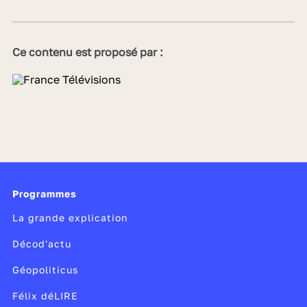
Ce contenu est proposé par :
Programmes
La grande explication
Décod'actu
Géopoliticus
Félix déLIRE