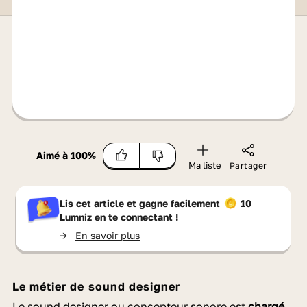
Aimé à
100
%
Ma liste
Partager
Lis cet article et gagne facilement
10
Lumniz
en te connectant !
->
En savoir plus
Le métier de sound designer
Le sound designer ou concepteur sonore est
chargé