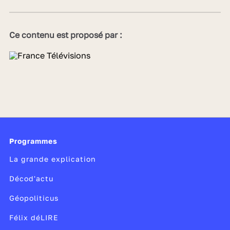
Ce contenu est proposé par :
Programmes
La grande explication
Décod'actu
Géopoliticus
Félix déLIRE