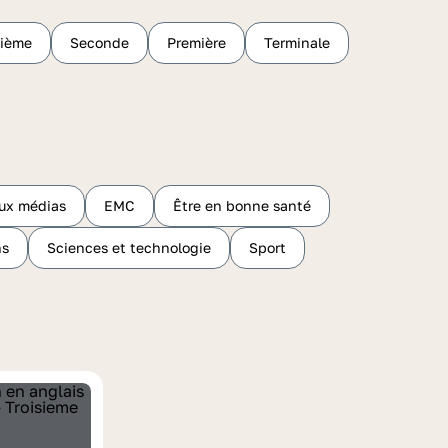
sième
Seconde
Première
Terminale
ux médias
EMC
Être en bonne santé
hs
Sciences et technologie
Sport