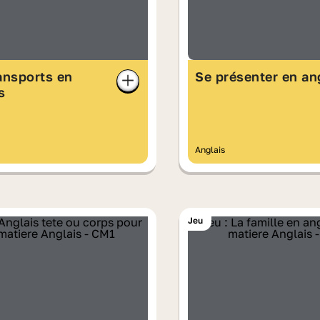
ansports en
Se présenter en an
s
Anglais
Jeu