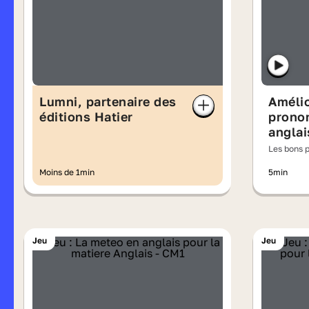
Lumni, partenaire des
Amélio
éditions Hatier
pronon
anglai
Les bons p
Moins de 1min
5min
Jeu
Jeu