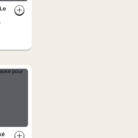
Le
e
ké