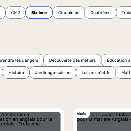
CM2
Sixième
Cinquième
Quatrième
Troi
rendre les dangers
Découverte des métiers
Éducation a
Histoire
Jardinage-cuisine
Loisirs créatifs
Mat
Vidéo