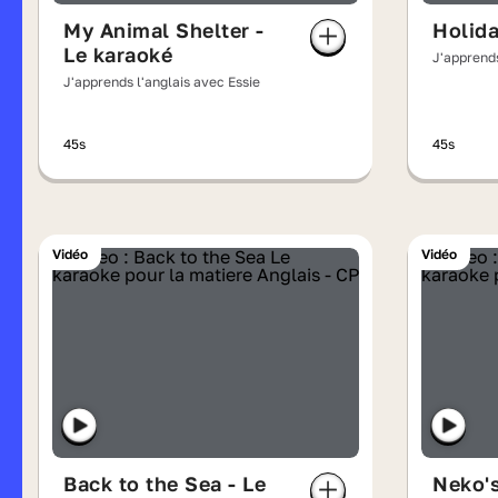
My Animal Shelter -
Holida
Le karaoké
J'apprends
J'apprends l'anglais avec Essie
45s
45s
Vidéo
Vidéo
Back to the Sea - Le
Neko's