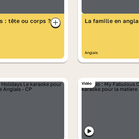
s : tête ou corps ?
La famille en angla
Anglais
Vidéo