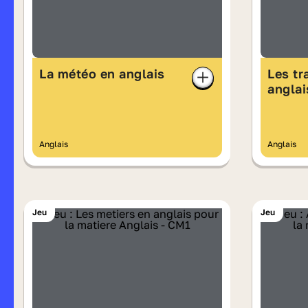
La météo en anglais
Les tr
anglai
Anglais
Anglais
Jeu
Jeu