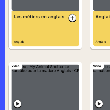
Les métiers en anglais
Anglai
Anglais
Anglais
Vidéo
Vidéo