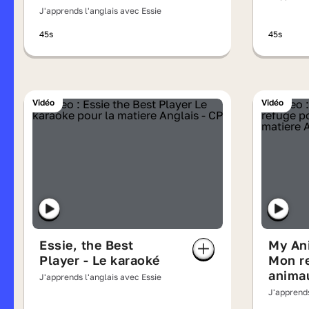
J'apprends l'anglais avec Essie
45s
45s
Vidéo
Vidéo
Essie, the Best
My Ani
Player - Le karaoké
Mon r
anima
J'apprends l'anglais avec Essie
J'apprends