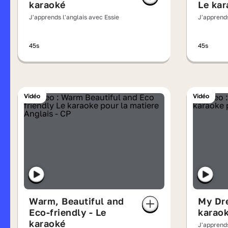
karaoké
Le kar
J'apprends l'anglais avec Essie
J'apprends
45s
45s
Vidéo
Vidéo
Warm, Beautiful and
My Dr
Eco-friendly - Le
karao
karaoké
J'apprends