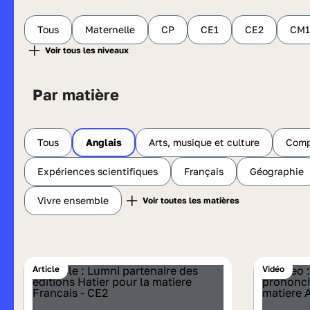
Tous
Maternelle
CP
CE1
CE2
CM1
Par matière
Tous
Anglais
Arts, musique et culture
Comp
Expériences scientifiques
Français
Géographie
Vivre ensemble
Article
Vidéo