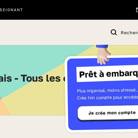
SEIGNANT
Recher
Prêt à embarq
lais - Tous les contenus de S
Plus organisé, moins stressé..
Crée ton compte pour accéde
Je crée mon compte