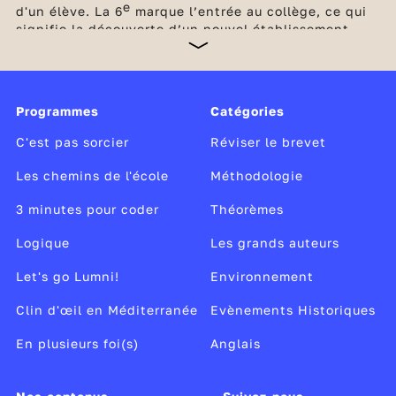
e
d'un élève. La 6
marque l’entrée au collège, ce qui
signifie la découverte d’un nouvel établissement,
d’une nouvelle organisation avec un emploi du
temps, des professeurs différents pour chaque
discipline et de nouvelles méthodes de travail. Une
petite révolution ! Les élèves ont cependant été
Programmes
Catégories
préparés à ce changement dès le début du cycle de
consolidation, le cycle 3, c’est-à-dire en CM1, puis
C'est pas sorcier
Réviser le brevet
en CM2.
Les chemins de l'école
Méthodologie
3 minutes pour coder
Théorèmes
Logique
Les grands auteurs
Let's go Lumni!
Environnement
Clin d'œil en Méditerranée
Evènements Historiques
En plusieurs foi(s)
Anglais