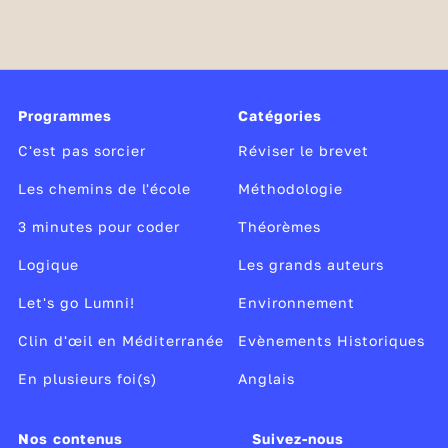
☝️ Clique sur le lien ci-dessus pour découvrir cette
notion grammaticale et télécharger la
fiche pédagogique correspondante.
Pour résoudre cette énigme, tu auras également
besoin de mots de
vocabulaire spécifique à la
Programmes
Catégories
prison
:
C'est pas sorcier
Réviser le brevet
Les mots des criminels en prison :
Les chemins de l'école
Méthodologie
Ransom letter
3 minutes pour coder
Théorèmes
The basement
Cartel boss
Logique
Les grands auteurs
Escape from prison
Let's go Lumni!
Environnement
Commit a murder
Clin d'œil en Méditerranée
Pretend
Evènements Historiques
Hide
En plusieurs foi(s)
Anglais
Les mots des experts scientifiques :
Forensic police
Nos contenus
Suivez-nous