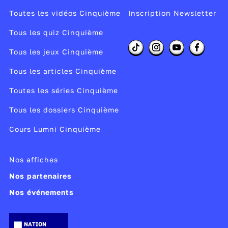
DNA test
Toutes les vidéos Cinquième
Inscription Newsletter
Fingerprints
Coroner
Tous les quiz Cinquième
Corpse
Tous les jeux Cinquième
Des verbes d'action des enquêteurs :
Tous les articles Cinquième
Match fingerprints
Solve a case
Toutes les séries Cinquième
Investigate
Tous les dossiers Cinquième
Look for clues
Cours Lumni Cinquième
Editeur :
Big Company
Nos affiches
Publié le 06/10/25
Nos partenaires
Modifié le 04/12/25
Nos événements