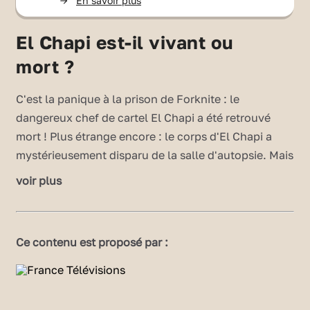
->
En savoir plus
El Chapi est-il vivant ou
mort ?
C'est la panique à la prison de Forknite : le
dangereux chef de cartel El Chapi a été retrouvé
mort ! Plus étrange encore : le corps d'El Chapi a
mystérieusement disparu de la salle d'autopsie. Mais
que s'est-il vraiment passé ? El Chapi est-il vraiment
voir plus
mort ou vivant ? À toi de le découvrir ! Pour aider
Detective B. Biggle et son fidèle assistant Owliver
dans leur tâche, tu devras maîtriser la notion
Ce contenu est proposé par :
grammaticale suivante :
Les relatifs WHO, WHERE, WHICH, THAT