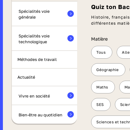
Quiz ton Ba
Spécialités voie
générale
Histoire, frança
différentes matiè
Spécialités voie
Matière
technologique
Tous
All
Méthodes de travail
Géographie
Actualité
Maths
Ma
Vivre en société
SES
Scien
Bien-être au quotidien
Sciences et tech