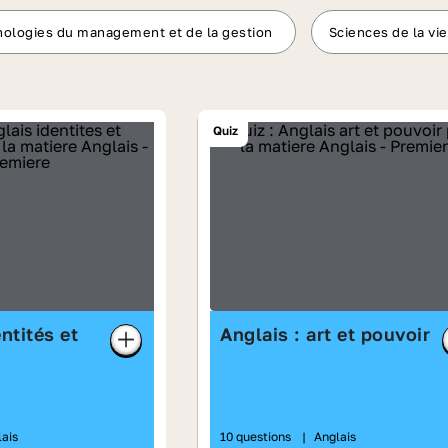
nologies du management et de la gestion
Sciences de la vie
Quiz
entités et
Anglais : art et pouvoir
lais
10 questions
|
Anglais