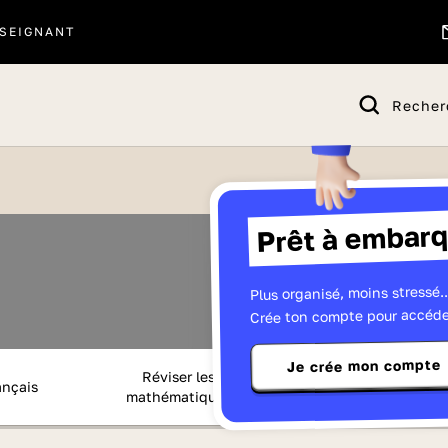
SEIGNANT
Recher
Prêt à embarq
Anglais
Quiz ton Bac 20
Plus organisé, moins stressé..
Crée ton compte pour accéde
Je crée mon compte
Réviser les
Sujets et corrigés d
ançais
mathématiques
bac 2026