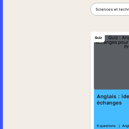
Sciences et tech
Quiz
Anglais : id
échanges
9 questions
|
Ang