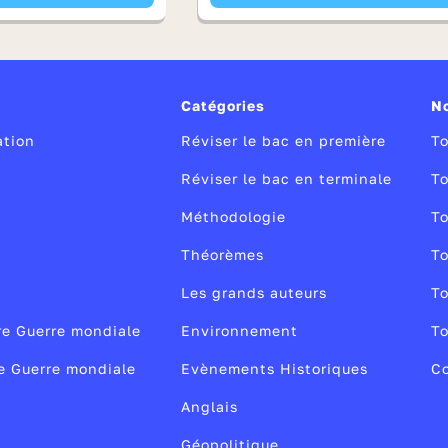
Catégories
N
ation
Réviser le bac en première
To
Réviser le bac en terminale
To
Méthodologie
To
Théorèmes
To
Les grands auteurs
To
re Guerre mondiale
Environnement
To
2e Guerre mondiale
Evènements Historiques
Co
Anglais
Géopolitique