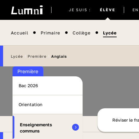
Site
JE SUIS :
ÉLÈVE
EN
actuel
Accueil
Primaire
Collège
Lycée
Lycée
Première
Anglais
Première
Bac 2026
Orientation
Réviser le fr
Enseignements
communs