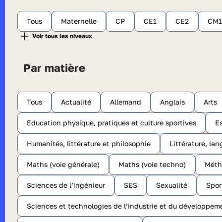
Tous
Maternelle
CP
CE1
CE2
CM1
Par matière
Tous
Actualité
Allemand
Anglais
Arts
Education physique, pratiques et culture sportives
E
Humanités, littérature et philosophie
Littérature, lan
Maths (voie générale)
Maths (voie techno)
Méth
Sciences de l’ingénieur
SES
Sexualité
Spor
Sciences et technologies de l’industrie et du développem