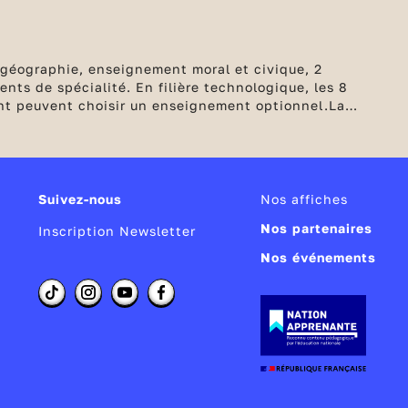
e-géographie, enseignement moral et civique, 2
nts de spécialité. En filière technologique, les 8
ent peuvent choisir un enseignement optionnel.
La
tent désormais pour le bac. Puis les élèves passent
çais
écrite et orale en juin. Si besoin, les élèves
Suivez-nous
Nos affiches
Nos partenaires
Inscription Newsletter
Nos événements