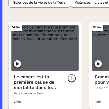
Sciences de la vie et de la Terre
Violences morales e
Vidéo
Vidéo
Le cancer est la
Comme
première cause de
pour v
mortalité dans le
KéZaKo ?
monde
Data science vs Fake
2min
4min