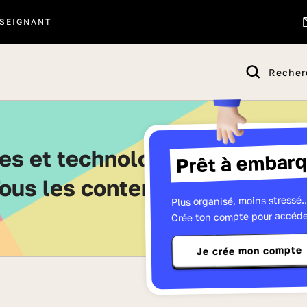
SEIGNANT
Recher
Prêt à embarq
Tous les contenus de Premièr
Plus organisé, moins stressé..
Crée ton compte pour accéde
Je crée mon compte