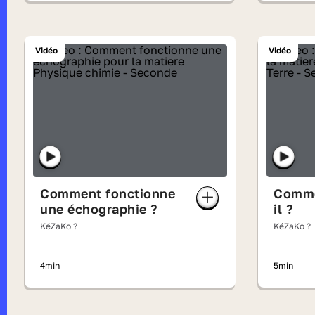
Vidéo
Vidéo
Comment fonctionne
Commen
une échographie ?
il ?
KéZaKo ?
KéZaKo ?
4min
5min