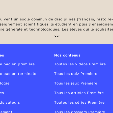
 suivent un socle commun de disciplines (français, histoir
eignement scientifique) Ils étudient en plus 3 enseigneme
ure générale et technologiques. Les élèves qui le souhait
des spécialités. Dès septembre, l’ensemble des notes comp
r l’année avec les
épreuves terminales anticipées de fran
de stages passerelles en cas de changement d'orientation.
es
Nos contenus
le bac en première
Toutes les vidéos Première
le bac en terminale
Tous les quiz Première
logie
Tous les jeux Première
es
Tous les articles Première
ds auteurs
Toutes les séries Première
nement
Tous les dossiers Première