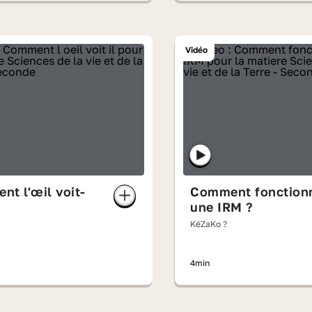
Vidéo
t l'œil voit-
Comment fonction
une IRM ?
KéZaKo ?
4min