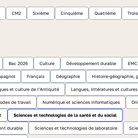
CM2
Sixième
Cinquième
Quatrième
Troi
Bac 2026
Culture
Développement durable
EMC
spagnol
Français
Géographie
Histoire-géographie, g
gues et culture de l’Antiquité
Langues, littératures et culture
odes de travail
Numérique et sciences informatiques
Ori
t
Sciences et technologies de la santé et du social
ent durable
Sciences et technologies de laboratoire
Scie