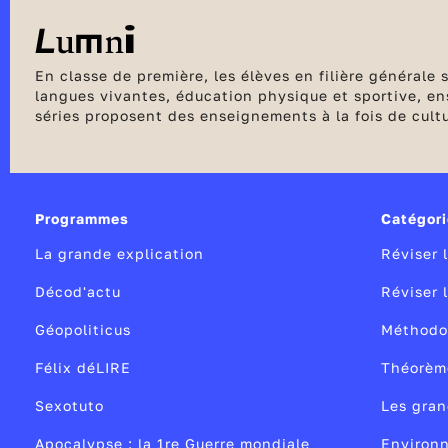
En classe de première, les élèves en filière générale
langues vivantes, éducation physique et sportive, ens
séries proposent des enseignements à la fois de cult
première est une année pivot au lycée avec le choix 
les premières évaluations communes avant de clôture
peuvent bénéficier de stages de remise à niveau ou 
Programmes
Catégori
La grande explication
Réviser 
Décod'actu
Réviser 
Géopoliticus
Méthodo
Félix déLIRE
Théorèm
Sexotuto
Les gran
Apocalypse : la 1re Guerre mondiale
Environ