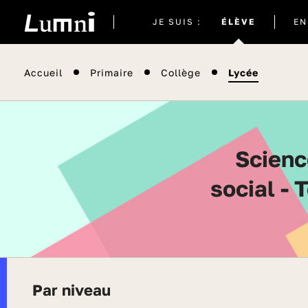
Site
JE SUIS :
ÉLÈVE
EN
actuel
Accueil
Primaire
Collège
Lycée
Sciences et technologies de la santé et du
social - 
Par niveau