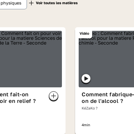
t physiques
Vidéo
nt fait-on
Comment fabrique-
oir en relief ?
on de l'alcool ?
KéZaKo ?
4min