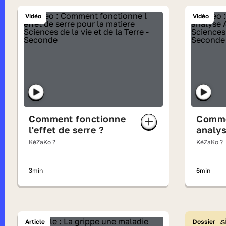
Vidéo
Vidéo
Comment fonctionne
Comme
l'effet de serre ?
analy
KéZaKo ?
KéZaKo ?
3min
6min
Article
Dossier