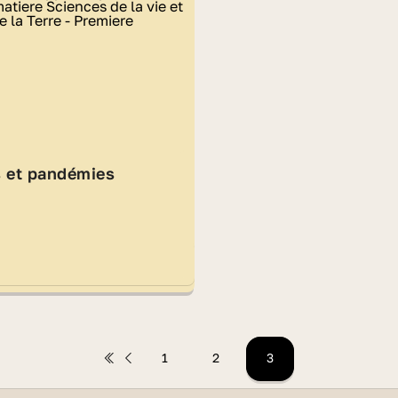
s et pandémies
1
2
3