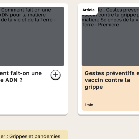
Article
nt fait-on une
Gestes préventifs 
se ADN ?
vaccin contre la
grippe
1min