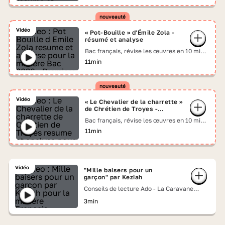
Vidéo
« Pot-Bouille » d'Émile Zola -
résumé et analyse
Bac français, révise les œuvres en 10 min
chrono !
11min
Vidéo
« Le Chevalier de la charrette »
de Chrétien de Troyes -
résumé et analyse
Bac français, révise les œuvres en 10 min
chrono !
11min
Vidéo
"Mille baisers pour un
garçon" par Keziah
Conseils de lecture Ado - La Caravane
Lumni
3min