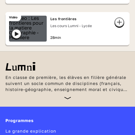
Vidéo
Les frontières
Les cours Lumni - Lycée
28min
En classe de première, les élèves en filière générale
suivent un socle commun de disciplines (français,
histoire-géographie, enseignement moral et civique,
2 langues vivantes, éducation physique et sportive,
enseignement scientifique) Ils étudient en plus 3
enseignements de spécialité. En filière
technologique, les 8 séries proposent des
enseignements à la fois de culture générale et
Programmes
technologiques. Les élèves qui le souhaitent
La grande explication
peuvent choisir un enseignement optionnel.
La