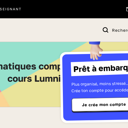
SEIGNANT
Recher
Prêt à embarq
cours Lumni de Terminale
Plus organisé, moins stressé..
Crée ton compte pour accéde
Je crée mon compte