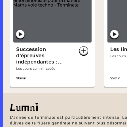
Succession
Les li
d’épreuves
Les cours
indépendantes :
schéma de Bernoulli
Les cours Lumni - Lycée
et loi binomiale
30min
29min
L’année de terminale est particulièrement intense. Le
élèves de la filière générale ne suivent plus désorm