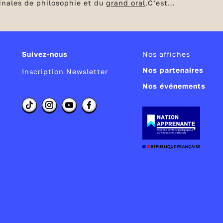
minales de philosophie et du
grand oral
.
C’est
ion avec l’inscription et la formulation de leurs
Suivez-nous
Nos affiches
Nos partenaires
Inscription Newsletter
Nos événements