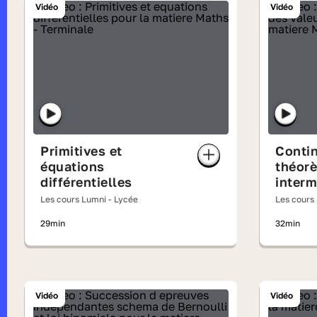
Vidéo
Vidéo
Primitives et
Contin
équations
théor
différentielles
interm
Les cours Lumni - Lycée
Les cours
29min
32min
Vidéo
Vidéo