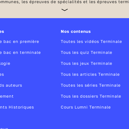
communes, les épreuves de spécialités et les épreuves ter
qui concerne le choix des études supérieures et l’orientat
es
Nos contenus
le bac en première
Toutes les vidéos Terminale
le bac en terminale
Tous les quiz Terminale
logie
Tous les jeux Terminale
es
Tous les articles Terminale
ds auteurs
Toutes les séries Terminale
nement
Tous les dossiers Terminale
ts Historiques
Cours Lumni Terminale
ique