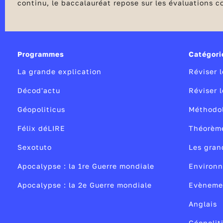
continu, le baccalauréat repose sur les évaluations 
également une année importante pour les élèves en ce 
vœux sur Parcoursup
.
Programmes
Catégori
La grande explication
Réviser 
Décod'actu
Réviser 
Géopoliticus
Méthodo
Félix déLIRE
Théorèm
Sexotuto
Les gran
Apocalypse : la 1re Guerre mondiale
Environ
Apocalypse : la 2e Guerre mondiale
Evènemen
Anglais
Géopolit