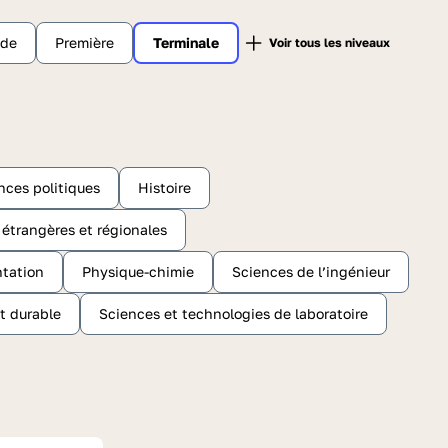
nde
Première
Terminale
nces politiques
Histoire
s étrangères et régionales
ntation
Physique-chimie
Sciences de l’ingénieur
t durable
Sciences et technologies de laboratoire