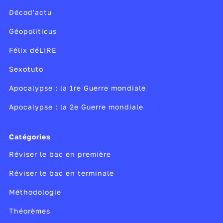
également une année importante pour les élèves en
Décod'actu
ce qui concerne le choix des études supérieures et
l’orientation avec l’inscription et la formulation de
Géopoliticus
leurs
vœux sur Parcoursup
.
Félix déLIRE
Sexotuto
Apocalypse : la 1re Guerre mondiale
Apocalypse : la 2e Guerre mondiale
Catégories
Réviser le bac en première
Réviser le bac en terminale
Méthodologie
Théorèmes