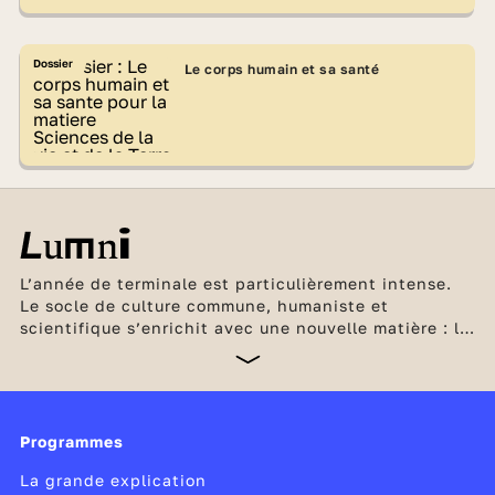
Dossier
Le corps humain et sa santé
L’année de terminale est particulièrement intense.
Le socle de culture commune, humaniste et
scientifique s’enrichit avec une nouvelle matière : la
philosophie. Les élèves de la filière générale ne
suivent plus désormais que 2 enseignements de
spécialité et peuvent ajouter 1 ou 2 enseignements
optionnels. En plus du contrôle continu, le
baccalauréat repose sur les évaluations communes,
Programmes
les épreuves de spécialités et les épreuves
La grande explication
terminales de philosophie et du
grand oral
.
C’est