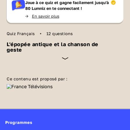
Joue à ce quiz et gagne facilement jusqu'à
80 Lumniz
en te connectant !
->
En savoir plus
Quiz Français
12 questions
L'épopée antique et la chanson de
geste
Comment faire le lien entre épopée antique et
chanson de geste ? Voilà une bonne raison de
Ce contenu est proposé par :
faire ce quiz et d'en savoir un peu plus ! Les
chansons de geste sont la forme médiévale de
l'épopée dans l'Antiquité 🏺. Sous la forme de
longs poèmes chantés, elles célèbrent les
exploits guerriers de héros, le plus souvent
Programmes
des chevaliers entrés dans la légende ⚔️.