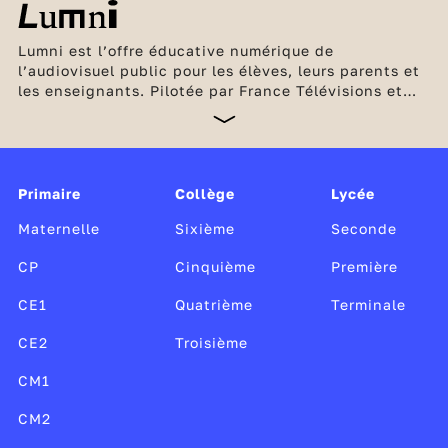
Lumni est l’offre éducative numérique de
l’audiovisuel public pour les élèves, leurs parents et
les enseignants. Pilotée par France Télévisions et
l’INA, en partenariat avec Arte, France Médias
Monde, Radio France et TV5 Monde, cette offre
unique, gratuite et sans publicité est soutenue par le
ministère de l’Éducation nationale et de la Jeunesse,
Canopé, le CLEMI, ainsi que par le ministère de la
Primaire
Collège
Lycée
Culture.
Maternelle
Sixième
Seconde
CP
Cinquième
Première
CE1
Quatrième
Terminale
CE2
Troisième
CM1
CM2