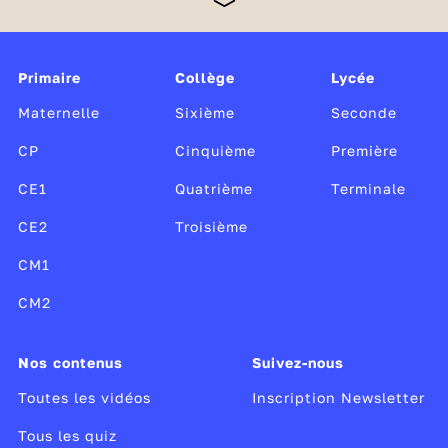
Monde, Radio France et TV5 Monde, cette offre
unique, gratuite et sans publicité est soutenue par le
ministère de l’Éducation nationale et de la Jeunesse,
Canopé, le CLEMI, ainsi que par le ministère de la
Primaire
Collège
Lycée
Culture.
Maternelle
Sixième
Seconde
CP
Cinquième
Première
CE1
Quatrième
Terminale
CE2
Troisième
CM1
CM2
Nos contenus
Suivez-nous
Toutes les vidéos
Inscription Newsletter
Tous les quiz