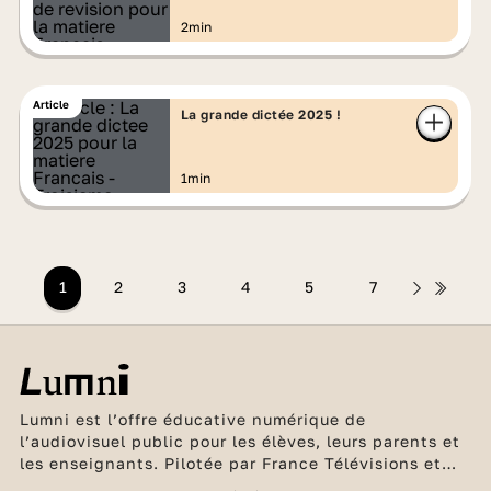
2min
Article
La grande dictée 2025 !
1min
1
2
3
4
5
7
Lumni est l’offre éducative numérique de
l’audiovisuel public pour les élèves, leurs parents et
les enseignants. Pilotée par France Télévisions et
l’INA, en partenariat avec Arte, France Médias