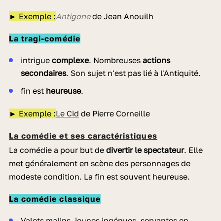
► Exemple :
Antigone
de Jean Anouilh
La tragi-comédie
intrigue
complexe
. Nombreuses
actions
secondaires
. Son sujet n'est pas lié à l'Antiquité.
fin est
heureuse
.
► Exemple :
Le Cid
de Pierre Corneille
La comédie et ses caractéristiques
La comédie a pour but de
divertir le spectateur
. Elle
met généralement en scène des personnages de
modeste condition. La fin est souvent heureuse.
La comédie classique
Valets malins, jeunes ingénues, servantes en