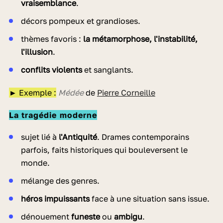
vraisemblance
.
décors pompeux et grandioses.
thèmes favoris :
la métamorphose, l'instabilité,
l'illusion
.
conflits violents
et sanglants.
► Exemple :
Médée
de
Pierre Corneille
La tragédie moderne
sujet lié à
l'Antiquité
. Drames contemporains
parfois, faits historiques qui bouleversent le
monde.
mélange des genres.
héros impuissants
face à une situation sans issue.
dénouement
funeste
ou
ambigu
.