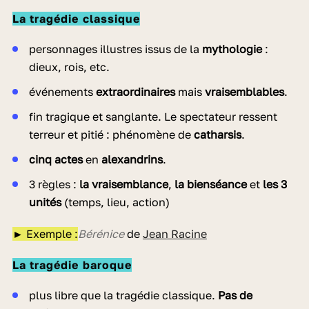
La tragédie classique
personnages illustres issus de la
mythologie
:
dieux, rois, etc.
événements
extraordinaires
mais
vraisemblables
.
fin tragique et sanglante. Le spectateur ressent
terreur et pitié : phénomène de
catharsis
.
cinq actes
en
alexandrins
.
3 règles :
la vraisemblance
,
la bienséance
et
les 3
unités
(temps, lieu, action)
► Exemple :
Bérénice
de
Jean Racine
La tragédie baroque
plus libre que la tragédie classique.
Pas de