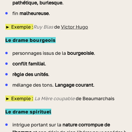
pathétique, burlesque
.
fin
malheureuse
.
► Exemple :
Ruy Blas
de
Victor Hugo
Le drame bourgeois
personnages issus de la
bourgeoisie
.
conflit familial
.
règle des unités
.
mélange des tons.
Langage courant
.
► Exemple :
La Mère coupable
de Beaumarchais
Le drame spirituel
intrigue portant sur la
nature corrompue de