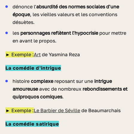
dénonce l'
absurdité des normes sociales d'une
époque
, les vieilles valeurs et les conventions
désuètes.
les
personnages reflètent l'hypocrisie
pour mettre
en avant le propos.
► Exemple :
Art
de Yasmina Reza
La comédie d'intrigue
histoire
complexe
reposant sur une
intrigue
amoureuse
avec de nombreux
rebondissements et
quiproquos comiques
.
► Exemple :
Le Barbier de Séville
de Beaumarchais
La comédie satirique