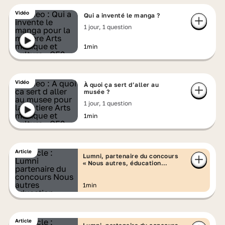
Vidéo
Qui a inventé le manga ?
1 jour, 1 question
1min
Vidéo
À quoi ça sert d’aller au
musée ?
1 jour, 1 question
1min
Article
Lumni, partenaire du concours
« Nous autres, éducation
contre le racisme »
1min
Article