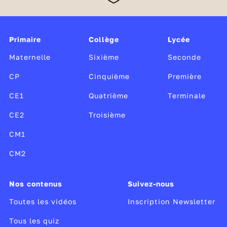
Monde, Radio France et TV5 Monde, cette offre
unique, gratuite et sans publicité est soutenue par le
ministère de l’Éducation nationale et de la Jeunesse,
Canopé, le CLEMI, ainsi que par le ministère de la
Primaire
Collège
Lycée
Culture.
Maternelle
Sixième
Seconde
CP
Cinquième
Première
CE1
Quatrième
Terminale
CE2
Troisième
CM1
CM2
Nos contenus
Suivez-nous
Toutes les vidéos
Inscription Newsletter
Tous les quiz