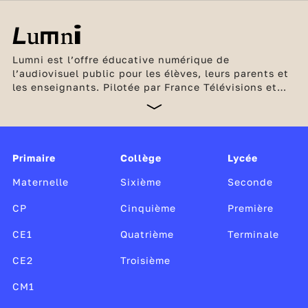
Lumni est l’offre éducative numérique de
l’audiovisuel public pour les élèves, leurs parents et
les enseignants. Pilotée par France Télévisions et
l’INA, en partenariat avec Arte, France Médias
Monde, Radio France et TV5 Monde, cette offre
unique, gratuite et sans publicité est soutenue par le
ministère de l’Éducation nationale et de la Jeunesse,
Canopé, le CLEMI, ainsi que par le ministère de la
Primaire
Collège
Lycée
Culture.
Maternelle
Sixième
Seconde
CP
Cinquième
Première
CE1
Quatrième
Terminale
CE2
Troisième
CM1