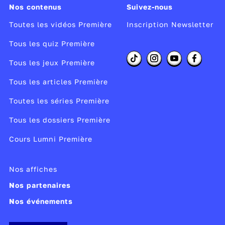
s périphériques, on a plusieurs
types de connexion
:
Nos contenus
Suivez-nous
ble droit, croisé…)
Toutes les vidéos Première
Inscription Newsletter
i, Bluetooth…
)
Tous les quiz Première
ibre monomode, multimode…)
Tous les jeux Première
tion : communication dans un réseau local
Tous les articles Première
P
(Transmission Control Protocol) : ensemble de règle
Toutes les séries Première
ui permet à deux entités de communiquer ensemble.
Tous les dossiers Première
sur l’ordinateur, on utilise plusieurs logiciels en mê
Cours Lumni Première
r surfer sur le web et un logiciel pour échanger des 
érations, on se connecte à une machine qui offre p
Nos affiches
veur web, serveur de messagerie, serveur FTP, etc.
Nos partenaires
eb ⇔ Serveur web, serveur Messagerie
Nos événements
chiers ⇔ Serveur FTP, serveur Messagerie.