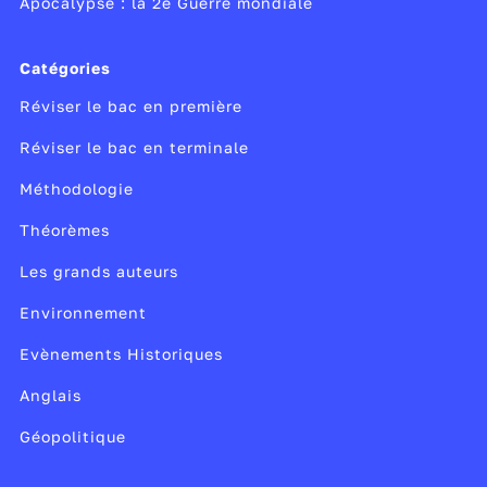
Apocalypse : la 2e Guerre mondiale
a, les
périphériques terminaux
sont :
Catégories
 (ordinateur qui offre des services)
Réviser le bac en première
eurs
Réviser le bac en terminale
antes
Méthodologie
ones
Théorèmes
s.
Les grands auteurs
 les
périphériques intermédiaires
:
Environnement
Evènements Historiques
rateurs (switchs)
Anglais
s
Géopolitique