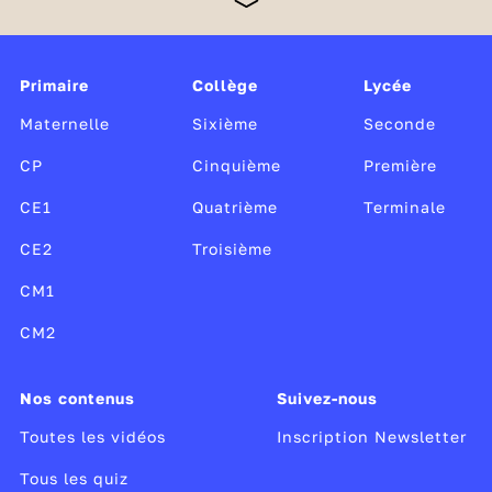
Monde, Radio France et TV5 Monde, cette offre
unique, gratuite et sans publicité est soutenue par le
ministère de l’Éducation nationale et de la Jeunesse,
Canopé, le CLEMI, ainsi que par le ministère de la
Primaire
Collège
Lycée
Culture.
Maternelle
Sixième
Seconde
CP
Cinquième
Première
CE1
Quatrième
Terminale
CE2
Troisième
CM1
CM2
Nos contenus
Suivez-nous
Toutes les vidéos
Inscription Newsletter
Tous les quiz